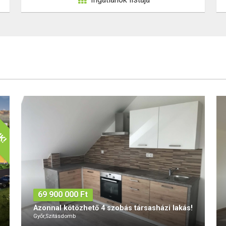
69 900 000 Ft
Azonnal kötözhető 4 szobás társasházi lakás!
Győr,Szitásdomb