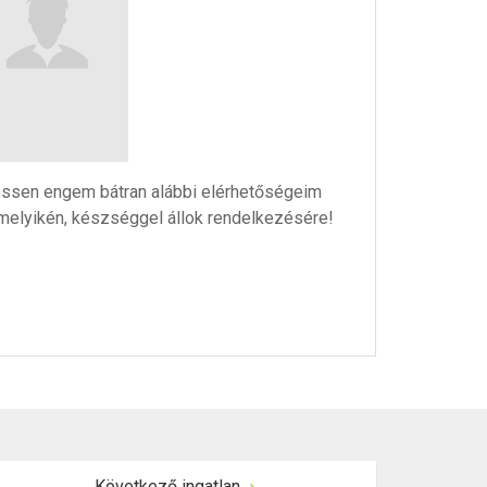
ssen engem bátran alábbi elérhetőségeim
melyikén, készséggel állok rendelkezésére!
Következő ingatlan