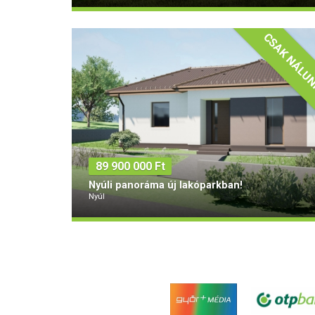
Típus
Alapterület
Szobák
2
Tégla
62 m
3
89 900 000 Ft
Nyúli panoráma új lakóparkban!
Nyúl
Típus
Alapterület
Szobák
2
Tégla
80 m
4