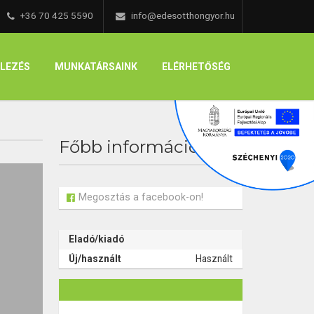
+36 70 425 5590
info@edesotthongyor.hu
ELEZÉS
MUNKATÁRSAINK
ELÉRHETŐSÉG
Főbb információk
Megosztás a facebook-on!
Eladó/kiadó
Új/használt
Használt