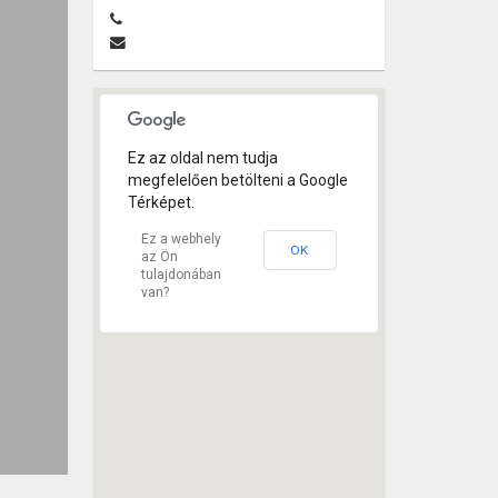
Ez az oldal nem tudja
megfelelően betölteni a Google
Térképet.
Ez a webhely
OK
az Ön
tulajdonában
van?