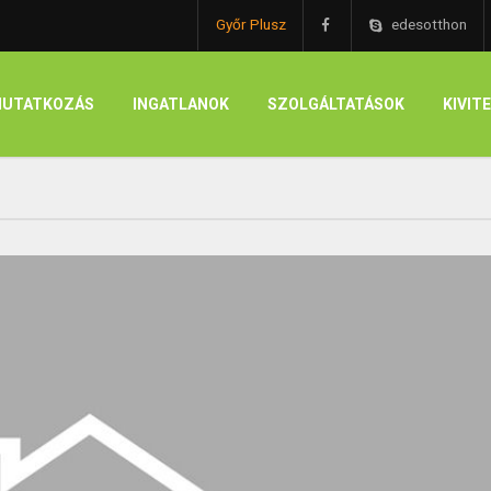
Győr Plusz
edesotthon
UTATKOZÁS
INGATLANOK
SZOLGÁLTATÁSOK
KIVIT