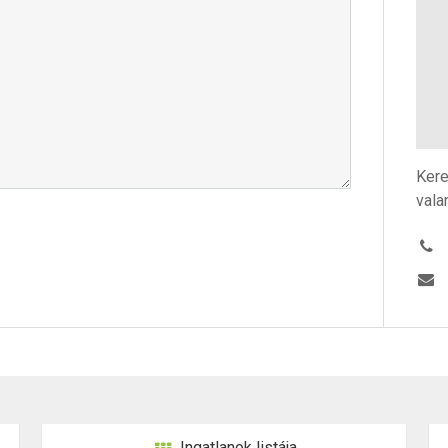
Kere
vala
Ingatlanok listája