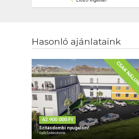
Hasonló ajánlataink
62 900 000 Ft
Szitásdombi nyugalom!
Győr,Szitásdomb