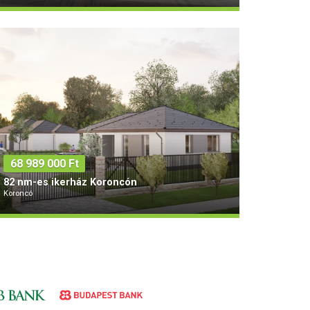
Típus
Alapterület
Szobák
2
Tégla
92 m
3
68 989 000 Ft
82 nm-es ikerház Koroncón
Koroncó
Típus
Alapterület
Szobák
2
Tégla
82 m
4