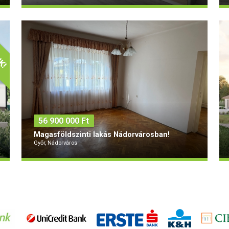
Típus
Alapterület
Szobák
2
Tégla
74 m
4
56 900 000 Ft
Magasföldszinti lakás Nádorvárosban!
Győr, Nádorváros
Típus
Alapterület
Szobák
2
Tégla
63 m
2