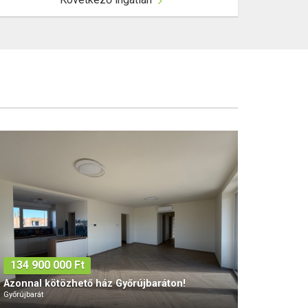
134 900 000 Ft
Azonnal kötözhető ház Győrújbaráton!
Győrújbarát